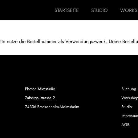
STARTSEITE
STUDIO
WORKS
itte nutze die Bestellnummer als Verwendungszweck. Deine Bestell
Photon.Mietstudio
Buchung
Zabergäustrasse 2
Workshop
74336 Brackenheim-Meimsheim
Studio
Impressu
AGB