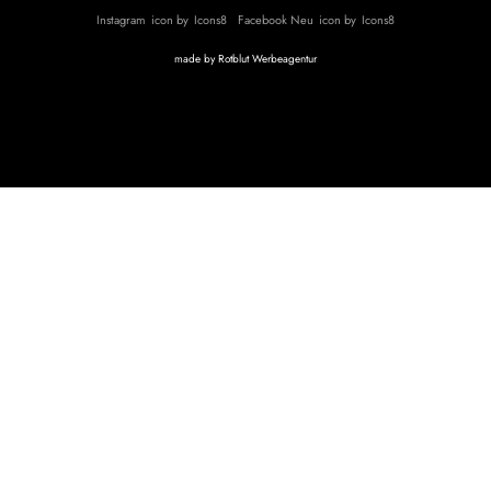
Instagram
icon by
Icons8
Facebook Neu
icon by
Icons8
made by
Rotblut Werbeagentur