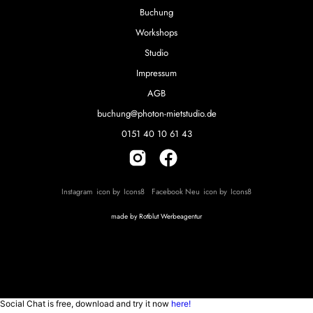
Buchung
Workshops
Studio
Impressum
AGB
buchung@photon-mietstudio.de
0151 40 10 61 43
Instagram
icon by
Icons8
Facebook Neu
icon by
Icons8
made by
Rotblut Werbeagentur
Social Chat is free, download and try it now
here!