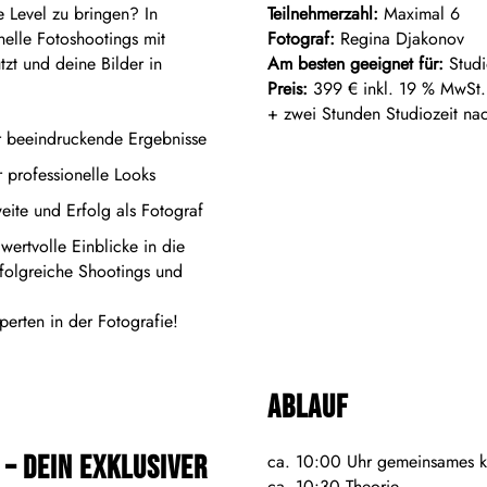
e Level zu bringen? In
Teilnehmerzahl:
Maximal 6
elle Fotoshootings mit
Fotograf:
Regina Djakonov
tzt und deine Bilder in
Am besten geeignet für:
Studi
Preis:
399
€
inkl. 19 % MwSt.
+ zwei Stunden Studiozeit n
 beeindruckende Ergebnisse
r professionelle Looks
ite und Erfolg als Fotograf
 wertvolle Einblicke in die
rfolgreiche Shootings und
perten in der Fotografie!
Ablauf
– Dein exklusiver
ca. 10:00 Uhr gemeinsames k
ca. 10:30 Theorie